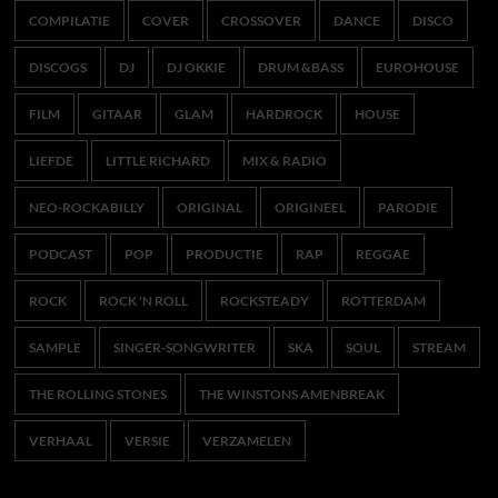
COMPILATIE
COVER
CROSSOVER
DANCE
DISCO
DISCOGS
DJ
DJ OKKIE
DRUM &BASS
EUROHOUSE
FILM
GITAAR
GLAM
HARDROCK
HOUSE
LIEFDE
LITTLE RICHARD
MIX & RADIO
NEO-ROCKABILLY
ORIGINAL
ORIGINEEL
PARODIE
PODCAST
POP
PRODUCTIE
RAP
REGGAE
ROCK
ROCK 'N ROLL
ROCKSTEADY
ROTTERDAM
SAMPLE
SINGER-SONGWRITER
SKA
SOUL
STREAM
THE ROLLING STONES
THE WINSTONS AMENBREAK
VERHAAL
VERSIE
VERZAMELEN