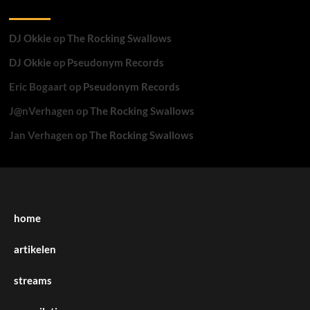
Recente reacties
DJ Okkie
op
The Rocking Swallows
DJ Okkie
op
Pseudonym Records
Eric Bogaart
op
Pseudonym Records
J@nVerhagen
op
The Rocking Swallows
Jan Verhagen
op
The Rocking Swallows
home
artikelen
streams