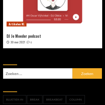
Artikelen NL
DJ Je Moeder podcast
30 mei 2021
0
Zoek
Zoeken
naar:
Trefwoorden
BLUETIEK-IN
BREAK
BREAKBEAT
COLUMN