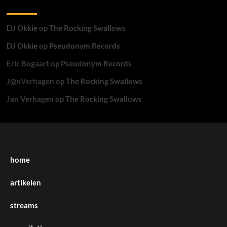
Recente reacties
DJ Okkie
op
The Rocking Swallows
DJ Okkie
op
Pseudonym Records
Eric Bogaart
op
Pseudonym Records
J@nVerhagen
op
The Rocking Swallows
Jan Verhagen
op
The Rocking Swallows
home
artikelen
streams