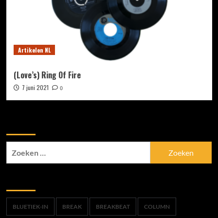
Artikelen NL
(Love’s) Ring Of Fire
7 juni 2021
0
Zoek
Zoeken
naar:
Trefwoorden
BLUETIEK-IN
BREAK
BREAKBEAT
COLUMN