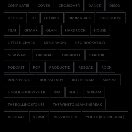
COMPILATIE
COVER
CROSSOVER
DANCE
DISCO
DISCOGS
DJ
DJ OKKIE
DRUM &BASS
EUROHOUSE
FILM
GITAAR
GLAM
HARDROCK
HOUSE
LITTLE RICHARD
MIX & RADIO
NEO-ROCKABILLY
NEW WAVE
ORIGINAL
ORIGINEEL
PARODIE
PODCAST
POP
PRODUCTIE
REGGAE
ROCK
ROCK 'N ROLL
ROCKSTEADY
ROTTERDAM
SAMPLE
SINGER-SONGWRITER
SKA
SOUL
STREAM
THE ROLLING STONES
THE WINSTONS AMENBREAK
VERHAAL
VERSIE
VERZAMELEN
YOUTH (KILLING JOKE)