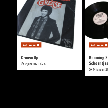
Artikelen NL
Artikelen NL
Grease Up
Booming S
Schoentje
2 juni 2021
0
14 januari 2