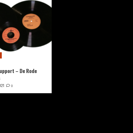
upport – De Rode
s
021
0