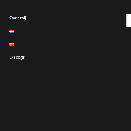
Z
Over mij
na
Discogs