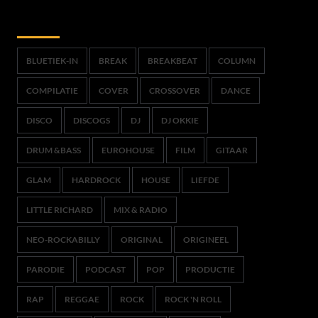
Trefwoorden
BLUETIEK-IN
BREAK
BREAKBEAT
COLUMN
COMPILATIE
COVER
CROSSOVER
DANCE
DISCO
DISCOGS
DJ
DJ OKKIE
DRUM &BASS
EUROHOUSE
FILM
GITAAR
GLAM
HARDROCK
HOUSE
LIEFDE
LITTLE RICHARD
MIX & RADIO
NEO-ROCKABILLY
ORIGINAL
ORIGINEEL
PARODIE
PODCAST
POP
PRODUCTIE
RAP
REGGAE
ROCK
ROCK 'N ROLL