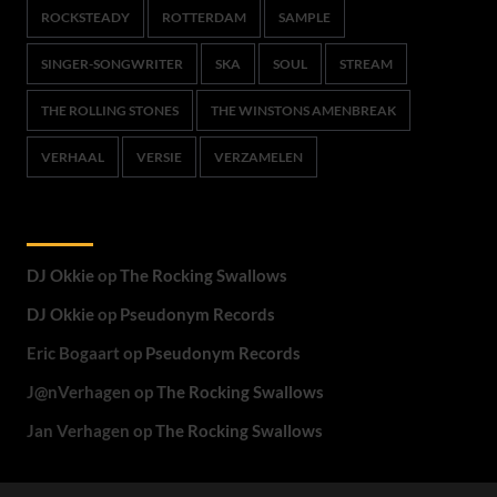
ROCKSTEADY
ROTTERDAM
SAMPLE
SINGER-SONGWRITER
SKA
SOUL
STREAM
THE ROLLING STONES
THE WINSTONS AMENBREAK
VERHAAL
VERSIE
VERZAMELEN
Recente reacties
DJ Okkie
op
The Rocking Swallows
DJ Okkie
op
Pseudonym Records
Eric Bogaart
op
Pseudonym Records
J@nVerhagen
op
The Rocking Swallows
Jan Verhagen
op
The Rocking Swallows