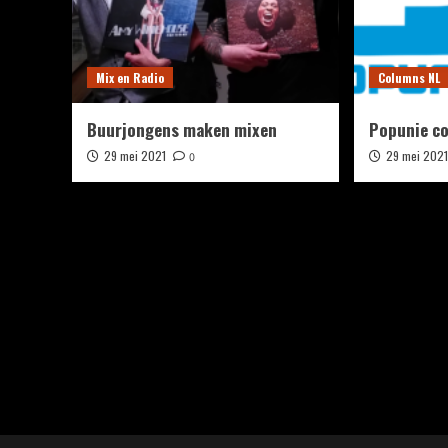
Mix en Radio
Columns NL
Buurjongens maken mixen
Popunie co
29 mei 2021
29 mei 202
0