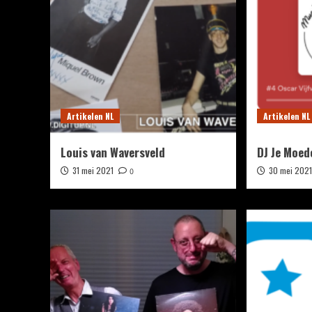
Artikelen NL
Artikelen NL
Louis van Waversveld
DJ Je Moed
31 mei 2021
30 mei 202
0