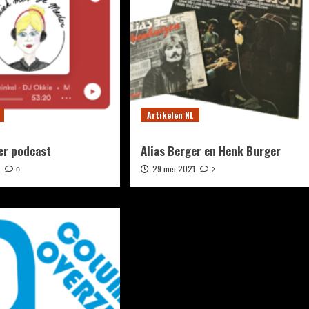
Artikelen NL
er podcast
Alias Berger en Henk Burger
1
29 mei 2021
0
2