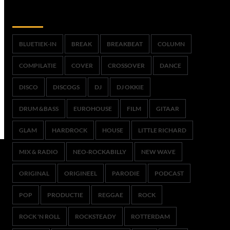
Trefwoorden
BLUETIEK-IN
BREAK
BREAKBEAT
COLUMN
COMPILATIE
COVER
CROSSOVER
DANCE
DISCO
DISCOGS
DJ
DJ OKKIE
DRUM &BASS
EUROHOUSE
FILM
GITAAR
GLAM
HARDROCK
HOUSE
LITTLE RICHARD
MIX & RADIO
NEO-ROCKABILLY
NEW WAVE
ORIGINAL
ORIGINEEL
PARODIE
PODCAST
POP
PRODUCTIE
REGGAE
ROCK
ROCK 'N ROLL
ROCKSTEADY
ROTTERDAM