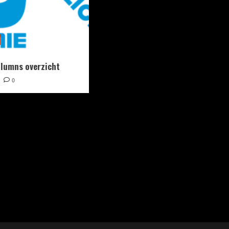
lumns overzicht
1
0