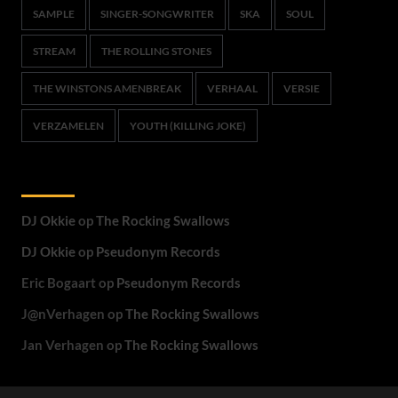
SAMPLE
SINGER-SONGWRITER
SKA
SOUL
STREAM
THE ROLLING STONES
THE WINSTONS AMENBREAK
VERHAAL
VERSIE
VERZAMELEN
YOUTH (KILLING JOKE)
Recente reacties
DJ Okkie
op
The Rocking Swallows
DJ Okkie
op
Pseudonym Records
Eric Bogaart
op
Pseudonym Records
J@nVerhagen
op
The Rocking Swallows
Jan Verhagen
op
The Rocking Swallows