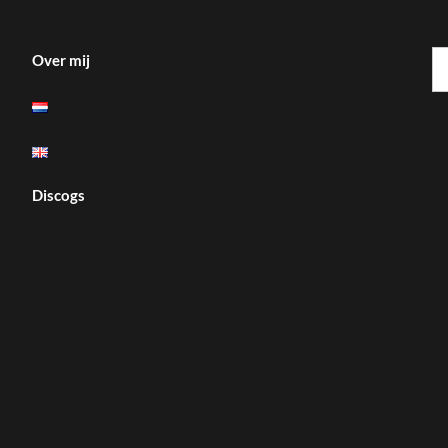
Z
Over mij
na
Discogs