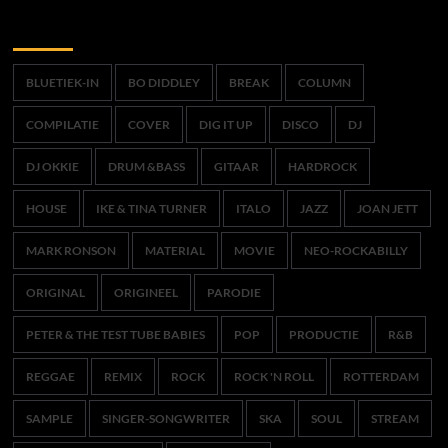
Trefwoorden
BLUETIEK-IN
BO DIDDLEY
BREAK
COLUMN
COMPILATIE
COVER
DIG IT UP
DISCO
DJ
DJ OKKIE
DRUM &BASS
GITAAR
HARDROCK
HOUSE
IKE & TINA TURNER
ITALO
JAZZ
JOAN JETT
MARK RONSON
MATERIAL
MOVIE
NEO-ROCKABILLY
ORIGINAL
ORIGINEEL
PARODIE
PETER & THE TEST TUBE BABIES
POP
PRODUCTIE
R&B
REGGAE
REMIX
ROCK
ROCK 'N ROLL
ROTTERDAM
SAMPLE
SINGER-SONGWRITER
SKA
SOUL
STREAM