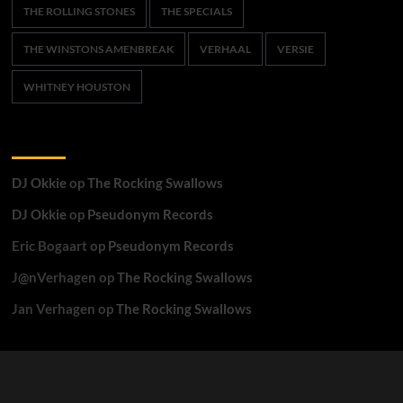
THE ROLLING STONES
THE SPECIALS
THE WINSTONS AMENBREAK
VERHAAL
VERSIE
WHITNEY HOUSTON
Recente reacties
DJ Okkie
op
The Rocking Swallows
DJ Okkie
op
Pseudonym Records
Eric Bogaart
op
Pseudonym Records
J@nVerhagen
op
The Rocking Swallows
Jan Verhagen
op
The Rocking Swallows