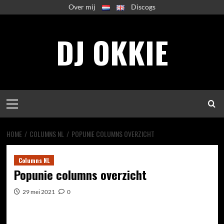
Spring
Over mij
Discogs
naar
inhoud
DJ OKKIE
Primair
menu
HOME
COLUMNS NL
POPUNIE COLUMNS OVERZICHT
Columns NL
Popunie columns overzicht
29 mei 2021
0