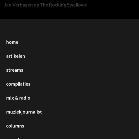
Jan Verhagen
op
The Rocking Swallows
home
artikelen
streams
compilaties
mix & radio
muziekjournalist
columns