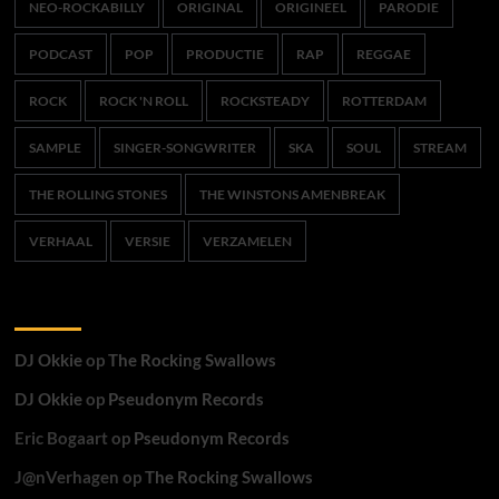
NEO-ROCKABILLY
ORIGINAL
ORIGINEEL
PARODIE
PODCAST
POP
PRODUCTIE
RAP
REGGAE
ROCK
ROCK 'N ROLL
ROCKSTEADY
ROTTERDAM
SAMPLE
SINGER-SONGWRITER
SKA
SOUL
STREAM
THE ROLLING STONES
THE WINSTONS AMENBREAK
VERHAAL
VERSIE
VERZAMELEN
Recente reacties
DJ Okkie
op
The Rocking Swallows
DJ Okkie
op
Pseudonym Records
Eric Bogaart
op
Pseudonym Records
J@nVerhagen
op
The Rocking Swallows