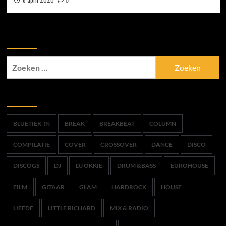
0
Zoek
Zoeken
naar:
Trefwoorden
BLUETIEK-IN
BREAK
BREAKBEAT
COLUMN
COMPILATIE
COVER
CROSSOVER
DANCE
DISCO
DISCOGS
DJ
DJ OKKIE
DRUM &BASS
EUROHOUSE
FILM
GITAAR
GLAM
HARDROCK
HOUSE
LIEFDE
LITTLE RICHARD
MIX & RADIO