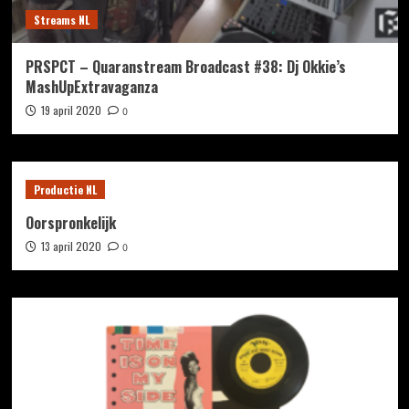
Streams NL
PRSPCT – Quaranstream Broadcast #38: Dj Okkie’s
MashUpExtravaganza
19 april 2020
0
Productie NL
Oorspronkelijk
13 april 2020
0