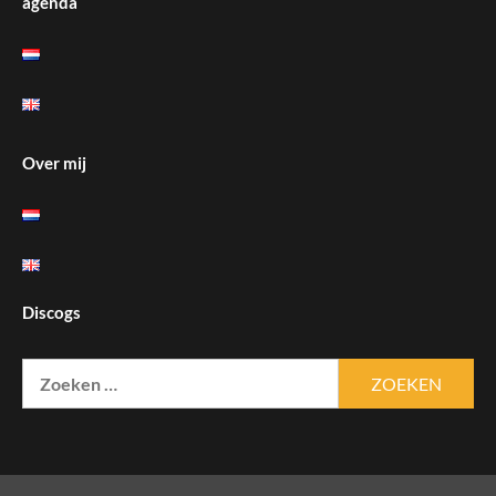
agenda
Over mij
Discogs
Zoeken
naar: